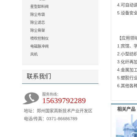
4.可自
星型卸料阀
5.设备
除尘布袋
除尘滤芯
除尘骨架
【应用领
喷吹控制仪
1.宾馆
电磁脉冲阀
2.小型纺
风机
3.化纤再
4.金属加
联系我们
5.塑胶行
6.其他
服务热线：
15639792289
相关产品
地址：郑州国家高新技术产业开发区
电话/传真：0371-86686789