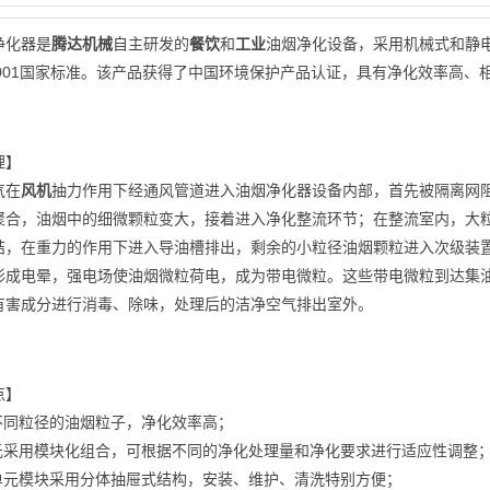
净化器是
腾达机械
自主研发的
餐饮
和
工业
油烟净化设备，采用机械式和静电式
2-2001国家标准。该产品获得了中国环境保护产品认证，具有净化效率高
理】
气在
风机
抽力作用下经通风管道进入油烟净化器设备内部，首先被隔离网
聚合，油烟中的细微颗粒变大，接着进入净化整流环节；在整流室内，大
结，在重力的作用下进入导油槽排出，剩余的小粒径油烟颗粒进入次级装
形成电晕，强电场使油烟微粒荷电，成为带电微粒。这些带电微粒到达集
有害成分进行消毒、除味，处理后的洁净空气排出室外。
点】
集不同粒径的油烟粒子，净化效率高；
单元采用模块化组合，可根据不同的净化处理量和净化要求进行适应性调整
化单元模块采用分体抽屉式结构，安装、维护、清洗特别方便；