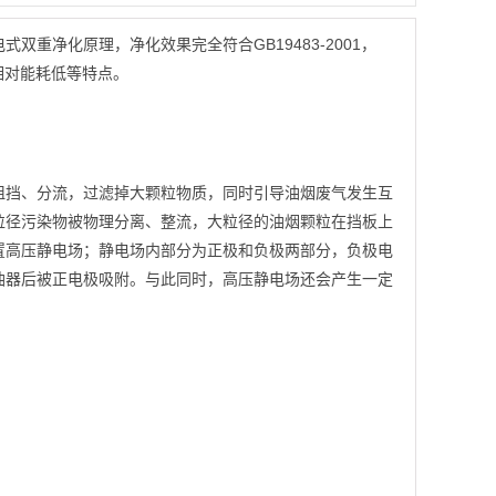
双重净化原理，净化效果完全符合GB19483-2001，
、相对能耗低等特点。
阻挡、分流，过滤掉大颗粒物质，同时引导油烟废气发生互
粒径污染物被物理分离、整流，大粒径的油烟颗粒在挡板上
置高压静电场；静电场内部分为正极和负极两部分，负极电
油器后被正电极吸附。与此同时，高压静电场还会产生一定
；