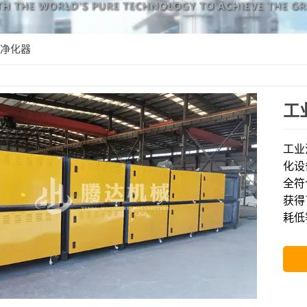
净化器
工
工业
化设
全符合
获得
耗低