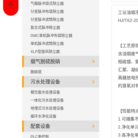
气箱脉冲袋式除尘器
分室脉冲布袋除尘器
工业油烟
分室脉冲滤筒除尘器
HJ/T6
复合式脉冲除尘器
DMC单机脉冲布袋除尘器
单机脉冲滤筒除尘器
【工艺原
XLP型旋风除尘器
含油烟废
烟气脱硫脱硝
相碰撞、
汇聚、凝
脱硫塔
离器放电
污水处理设备
的臭氧对
餐饮废水处理设备
一体化污水处理设备
地埋式污水处理设备
【性能特
循环水净化设备
1.可捕
配套设备
2.净化
3.各净
PLC电控柜