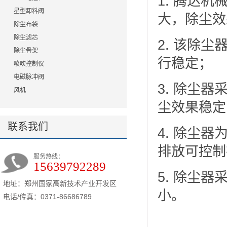
1. 腾达
星型卸料阀
大，除尘效
除尘布袋
除尘滤芯
2. 该除
除尘骨架
行稳定；
喷吹控制仪
电磁脉冲阀
3. 除尘
风机
尘效果稳定
联系我们
4. 除尘
排放可控制在
服务热线：
15639792289
5. 除尘
地址：郑州国家高新技术产业开发区
小。
电话/传真：0371-86686789