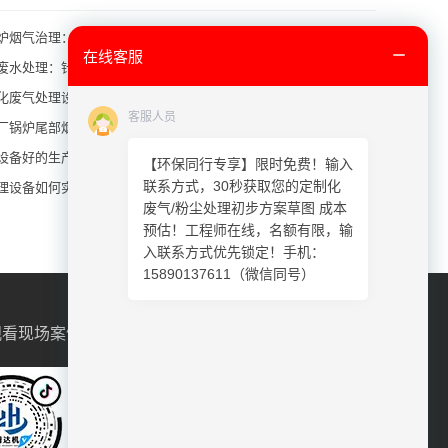
炉烟气治理：布袋除尘器耐高温方案
在线客服
废水处理：针对高盐高COD的预处理+生化方案
化废气处理设备：滤筒除尘+催化燃烧组合工艺
客服人员
厂锅炉尾部烟气除尘：布袋除尘器关键技术解析
设备好的生产厂家品牌有哪些？（前十名）
【环保同行专享】限时免费！输入
联系方式，30秒获取您的定制化
理设备如何实现高浓度有机废水达标排放？
废气/粉尘处理初步方案草图 成本
预估！工程师在线，名额有限，输
入联系方式优先锁定！手机：
15890137611（微信同号）
观看现场案例
扫码联系微信客服