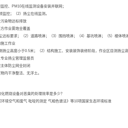
监控、PM10在线监测设备安装并联网；
频监控；（2）扬尘在线监测。
尘污染物达标排放
石方作业雾炮全覆盖
尘达标要求；（2）道路喷淋；（3）围挡喷淋；（4）基坑喷淋；（5）楼体喷
构施工作业
测扬尘高度小于0.5米；（2）结构施工、安装装饰装修阶段，作业区目测扬尘
立专业扬尘管理监督员
程主体防尘网全封闭
筑物内干净整洁、无浮土。
催化燃烧设备对恶臭的处理效率是多少？
《环境空气和废气 吡啶的测定 气相色谱法》等10项国家生态环境标准