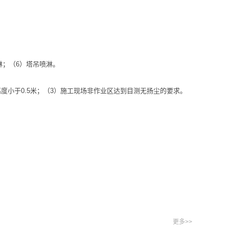
淋；（6）塔吊喷淋。
高度小于0.5米；（3）施工现场非作业区达到目测无扬尘的要求。
更多>>