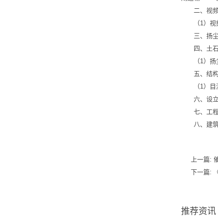
二、视频
（1）视
三、扬
四、土
（1）扬
五、结
（1）目
六、设
七、工
八、建
上一篇:
下一篇:
推荐资讯