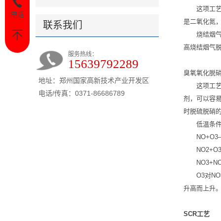
这项工
电话
是二氧化氮
联系我们
烧结烟气
高烧结烟气
服务热线：
15639792289
臭氧氧化脱
地址：郑州国家高新技术产业开发区
这项工
电话/传真：0371-86686789
剂，可以容易
时脱硫脱硝
低温条
NO+O3
NO2+O
NO3+N
O3对N
升高而上升
SCR工艺