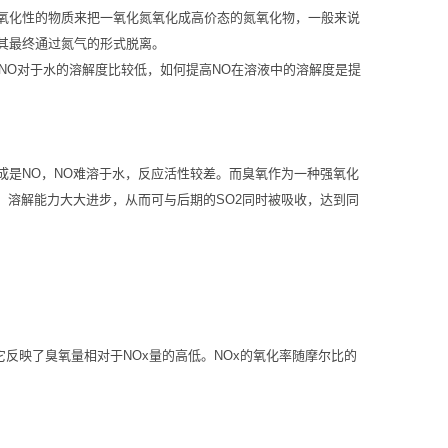
氧化性的物质来把一氧化氮氧化成高价态的氮氧化物，一般来说
其最终通过氮气的形式脱离。
而NO对于水的溶解度比较低，如何提高NO在溶液中的溶解度是提
成是NO，NO难溶于水，反应活性较差。而臭氧作为一种强氧化
O3，溶解能力大大进步，从而可与后期的SO2同时被吸收，达到同
，它反映了臭氧量相对于NOx量的高低。NOx的氧化率随摩尔比的