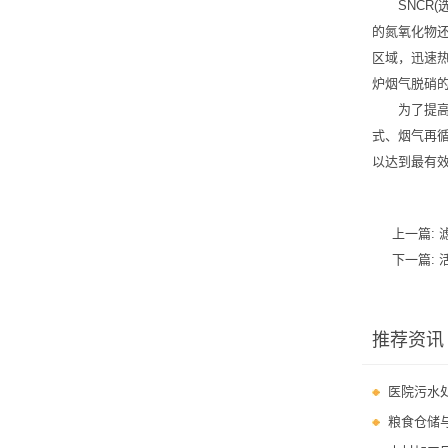
SNCR(
的氮氧化物还
区域，迅速热
炉烟气脱硝
为了提
式、烟气再
以达到最有
上一篇:
下一篇:
推荐资讯
医院污水
粮食仓储