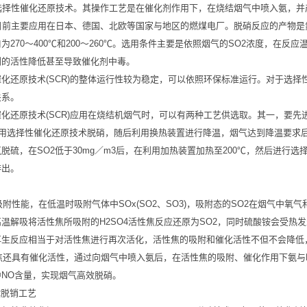
为选择性催化还原技术。其操作工艺是在催化剂作用下，在烧结烟气中喷入氨，
目前主要应用在日本、德国、北欧等国家与地区的燃煤电厂。脱硝反应的产物是
为270～400℃和200～260℃。选用条件主要是依照烟气的SO2浓度，在
剂的活性降低甚至导致催化剂中毒。
化还原技术(SCR)的整体运行性较为稳定，可以依照环保标准运行。对于选择
关系。
催化还原技术(SCR)应用在烧结机烟气时，可以有两种工艺供选取。其一，要
随后用选择性催化还原技术脱硝，随后利用换热装置进行降温，烟气达到降温要求
脱硫，在SO2低于30mg／m3后，在利用加热装置加热至200℃，然后进
排出。
温吸附性能，在低温时吸附气体中SOx(SO2、SO3)，吸附态的SO2在烟气中
温解吸将活性焦所吸附的H2SO4活性焦反应还原为SO2，同时硫酸铵会受热
再生反应相当于对活性焦进行再次活化，活性焦的吸附和催化活性不但不会降低
性焦还具有催化活性，通过向烟气中喷入氨后，在活性焦的吸附、催化作用下氨与N
NO含量，实现烟气高效脱硝。
CR脱销工艺