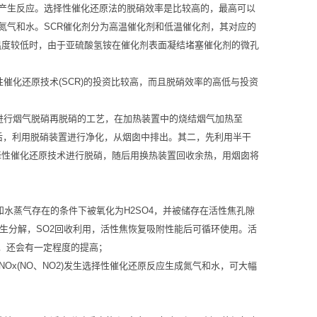
并产生反应。选择性催化还原法的脱硝效率是比较高的，最高可以
氮气和水。SCR催化剂分为高温催化剂和低温催化剂，其对应的
反应温度较低时，由于亚硫酸氢铵在催化剂表面凝结堵塞催化剂的微孔
性催化还原技术(SCR)的投资比较高，而且脱硝效率的高低与投资
先进行烟气脱硝再脱硝的工艺，在加热装置中的烧结烟气加热至
后，利用脱硝装置进行净化，从烟囱中排出。其二，先利用半干
行选择性催化还原技术进行脱硝，随后用换热装置回收余热，用烟囱将
氧气和水蒸气存在的条件下被氧化为H2SO4，并被储存在活性焦孔隙
发生分解，SO2回收利用，活性焦恢复吸附性能后可循环使用。活
，还会有一定程度的提高；
Ox(NO、NO2)发生选择性催化还原反应生成氮气和水，可大幅