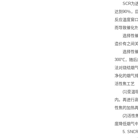
SCR
达到90％，
反应温度窗口
而导致催化
选择性催
造价有之间
选择性
300℃，
法对烧结烟气
净化的烟气
活性焦工艺
(1)变
内。再进行高
性焦的加热
(2)活
度降低烟气中
5. SN