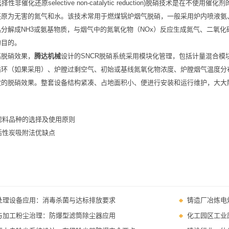
选择性非催化还原selective non-catalytic reduction)脱硝技术
原为无害的氮气和水。该技术常用于燃煤锅炉烟气脱硝，一般采用炉内喷液氨、尿
分解成NH3或氨基物质，与烟气中的氮氧化物（NOx）反应生成氮气、二氧
的目的。
高脱硝效果，
腾达机械
设计的SNCR脱硝系统采用模块化管理，包括计量混合
循环（如果采用）、炉膛过剩空气、初始或基线氮氧化物浓度、炉膛烟气温度分
效的脱硝效果。整套设备结构紧凑、占地面积小、便进行安装和运行维护，大大
滤料品种的选择及使用原则
活性炭吸附法优缺点
处理设备应用：消毒杀菌与达标排放要求
铸造厂冶炼电
与加工粉尘治理：防爆型滤筒除尘器应用
化工园区工业