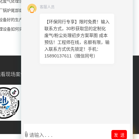
化废气处理设备：滤筒除尘+催化燃烧组合工艺
客服人员
厂锅炉尾部烟气除尘：布袋除尘器关键技术解析
设备好的生产厂家品牌有哪些？（前十名）
【环保同行专享】限时免费！输入
联系方式，30秒获取您的定制化
理设备如何实现高浓度有机废水达标排放？
废气/粉尘处理初步方案草图 成本
预估！工程师在线，名额有限，输
入联系方式优先锁定！手机：
15890137611（微信同号）
观看现场案例
扫码联系微信客服
发 送