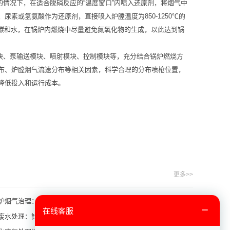
是在不使用催化剂的情况下，在适合脱硝反应的“温度窗口”内喷入还原剂，将烟气中
素或氢氨酸作为还原剂，直接喷入炉膛温度为850-1250℃的
化碳和水，在锅炉内燃烧中尽量避免氮氧化物的生成，以此达到锅
模块、泵输送模块、喷射模块、控制模块等，充分结合锅炉燃烧方
布、炉膛烟气流速分布等相关因素，科学合理的分布喷枪位置，
降低投入和运行成本。
更多>>
炉烟气治理：布袋除尘器耐高温方案
在线客服
废水处理：针对高盐高COD的预处理+生化方案