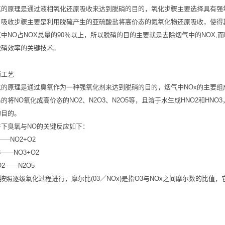
艺的原理是通过液相氧化还原吸收来达到脱硝的目的，氧化步骤主要选择具有强
，吸收步骤主要是利用脱硫产生的亚硫酸盐将高价态的氮氧化物还原吸收，使得
中NO占NOX总量的90％以上，所以脱硝的目的主要就是去除烟气中的NOX,
脱硝效率的关键技术。
硝工艺
艺的原理是通过臭氧作为一种强氧化剂来达到脱硝的目的，烟气中NOx的主要组
的将NO氧化成高价态的NO2、N2O3、N2O5等，且溶于水生成HNO2和HN
的目的。
件下臭氧与NO的关键反应如下：
——NO2+O2
3——NO3+O2
O2——N2O5
O按照逐级氧化过程进行，摩尔比(03／NOx)是指O3与NOx之间摩尔数的比值
。